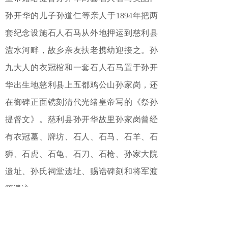
孙开华的儿子孙道仁等亲人于1894年把两
套纪念设施石人石马从外地押运到慈利县
澧水河畔，故乡亲友扶老携幼迎接之。孙
九大人的衣冠棺和一套石人石马置于孙开
华出生地慈利县上五都鸡公山孙家岗，还
在御碑正面镌刻清代光绪皇帝写的《祭孙
提督文》。慈利县孙开华故里孙家岗曾经
有衣冠墓、牌坊、石人、石马、石羊、石
狮、石虎、石龟、石刀、石枪、孙家大院
遗址、孙氏祠堂遗址、赐诰碑刻和将军渡
等遗迹。