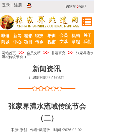
登录
|
注册
购物车
0
物品
会员
关于
非遗
新闻
精彩
特技
培训
机构
文萃
我们
商城
中心
项目
传承
视窗
章程
>>
>>
>>
网站首页
会员文萃
非遗研究
张家界澧水
流域传统节会（二）
新闻资讯
让您随时随地了解我们
张家界澧水流域传统节会
（二）
来源:
原创
作者:
戴楚洲
时间 :
2026-03-02