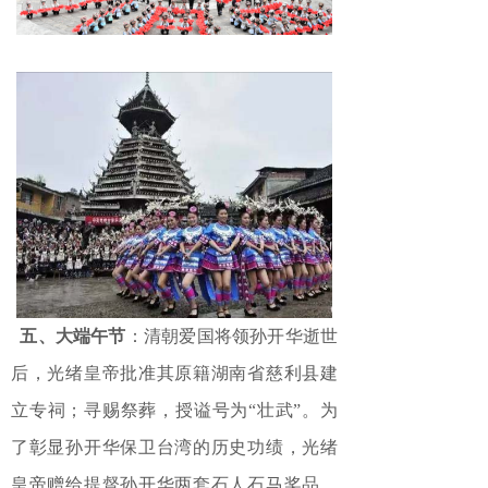
五、大端午节
：清朝爱国将领孙开华逝世
后，光绪皇帝批准其原籍湖南省慈利县建
立专祠；寻赐祭葬，授谥号为“壮武”。为
了彰显孙开华保卫台湾的历史功绩，光绪
皇帝赠给提督孙开华两套石人石马奖品。