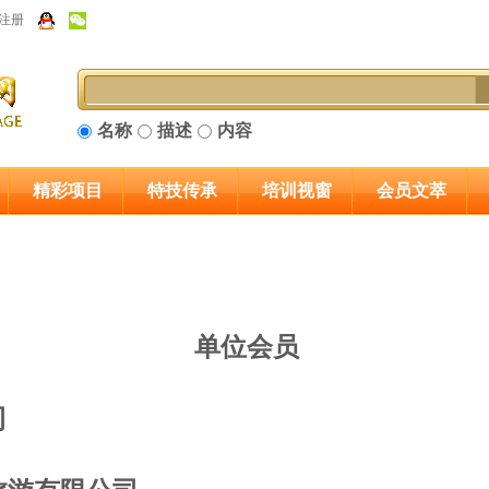
注册
名称
描述
内容
精彩项目
特技传承
培训视窗
会员文萃
单位会员
司